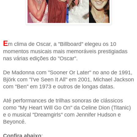
E
m clima de Oscar, a ''Billboard'' elegeu os 10
momentos musicais mais memoráveis prestigiadas
nas várias edições do ''Oscar''.
De Madonna com "Sooner Or Later" no ano de 1991,
Björk com "I've Seen It All" em 2001, Michael Jackson
com ''Ben'' em 1973 e outros de longas datas.
Até performances de trilhas sonoras de clássicos
como "My Heart Will Go On" da Celine Dion (Titanic)
e o musical ''Dreamgirls'' com Jennifer Hudson e
Beyoncé.
Confira abaixo
: